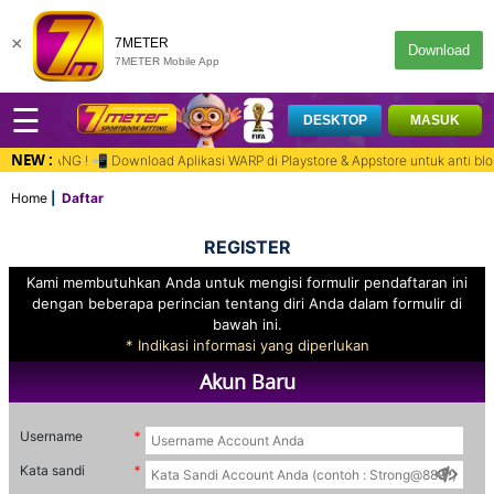
×
7METER
Download
7METER Mobile App
☰
DESKTOP
MASUK
NEW :
RANG ! 📲 Download Aplikasi WARP di Playstore & Appstore untuk anti blokir
Home
Daftar
REGISTER
Kami membutuhkan Anda untuk mengisi formulir pendaftaran ini
dengan beberapa perincian tentang diri Anda dalam formulir di
bawah ini.
* Indikasi informasi yang diperlukan
Akun Baru
Username
Kata sandi